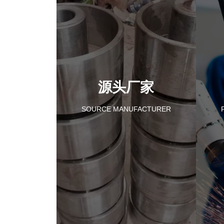
源头厂家
SOURCE MANUFACTURER