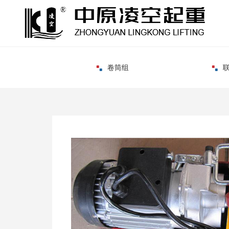
葫芦配件
卷筒组