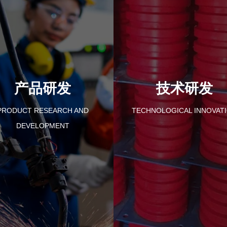
产品研发
技术研发
PRODUCT RESEARCH AND
TECHNOLOGICAL INNOVAT
DEVELOPMENT