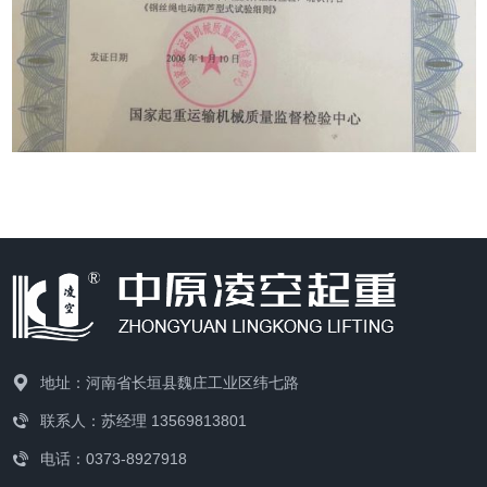
地址：河南省长垣县魏庄工业区纬七路
联系人：苏经理 13569813801
电话：0373-8927918